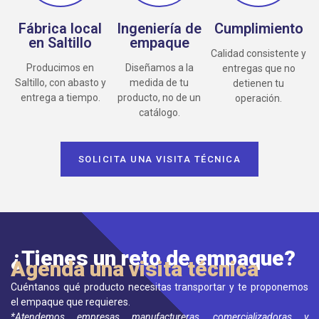
Fábrica local
Ingeniería de
Cumplimiento
en Saltillo
empaque
Calidad consistente y
Producimos en
Diseñamos a la
entregas que no
Saltillo, con abasto y
medida de tu
detienen tu
entrega a tiempo.
producto, no de un
operación.
catálogo.
SOLICITA UNA VISITA TÉCNICA
¿Tienes un reto de empaque?
Agenda una visita técnica
Cuéntanos qué producto necesitas transportar y te proponemos
el empaque que requieres.
*Atendemos empresas manufactureras, comercializadoras y