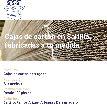
Cajas de cartón en Saltillo,
fabricadas a tu medida
Producto:
Cajas de cartón corrugado
Fabricación:
A la medida
Pedido mínimo:
Desde 100 piezas
Cobertura:
Saltillo, Ramos Arizpe, Arteaga y Derramadero