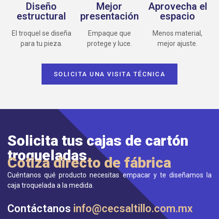
Diseño
Mejor
Aprovecha el
estructural
presentación
espacio
El troquel se diseña
Empaque que
Menos material,
para tu pieza.
protege y luce.
mejor ajuste.
SOLICITA UNA VISITA TÉCNICA
Solicita tus cajas de cartón
troqueladas
Cotiza directo de fábrica
Cuéntanos qué producto necesitas empacar y te diseñamos la
caja troquelada a la medida.
Contáctanos
info@cecsaltillo.com.mx