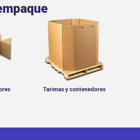
 empaque
ores
Exhibidores