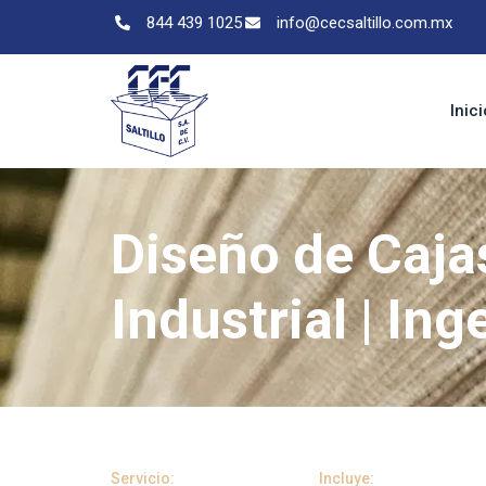
844 439 1025
info@cecsaltillo.com.mx
Inici
Diseño de Caja
Industrial | Ing
Servicio:
Incluye: