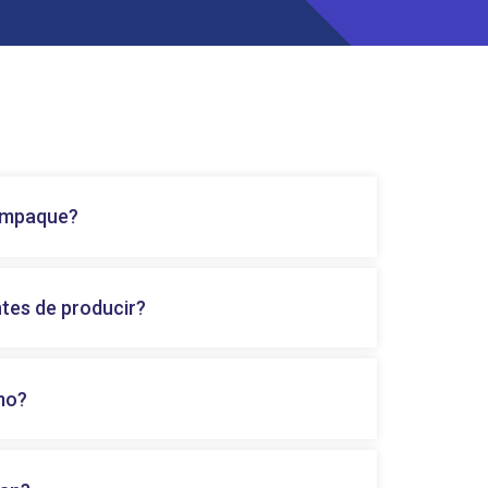
 empaque?
ntes de producir?
mo?