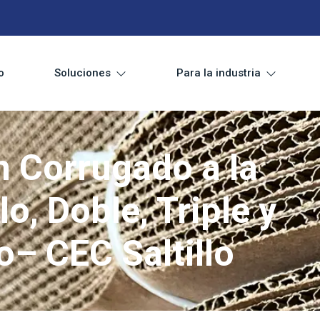
o
Soluciones
Para la industria
n Corrugado a la
o, Doble, Triple y
– CEC Saltillo