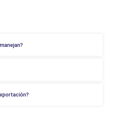
 manejan?
exportación?