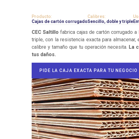
Producto:
Calibres:
Us
Cajas de cartón corrugado
Sencillo, doble y triple
Em
CEC Saltillo
fabrica cajas de cartón corrugado a l
triple, con la resistencia exacta para almacenar, 
calibre y tamaño que tu operación necesita.
La c
tus daños.
PIDE LA CAJA EXACTA PARA TU NEGOCIO