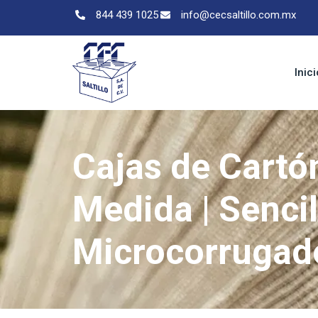
844 439 1025
info@cecsaltillo.com.mx
Inici
Cajas de Cartó
Medida | Sencill
Microcorrugado