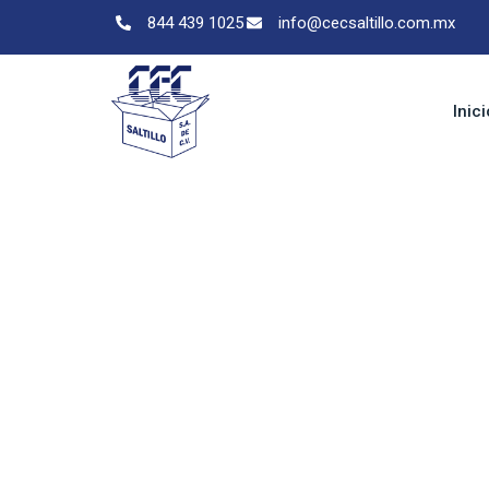
844 439 1025
info@cecsaltillo.com.mx
Inici
Cajas de cartón
y distribución
En
CEC Saltillo
somos
fabricantes de caj
logística y distribución
, desarrollando solucio
manejo y transporte seguro de productos durante 
Diseñamos cada caja de acuerdo con las car
dimensiones, peso, resistencia y requerimient