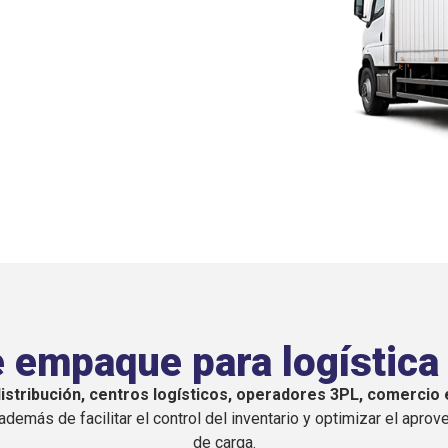
zadas para centros de distribución, operadores
as dedicadas al almacenamiento y embarque de
erramadero.
 empaque para logística 
stribución, centros logísticos, operadores 3PL, comercio e
además de facilitar el control del inventario y optimizar el ap
de carga.