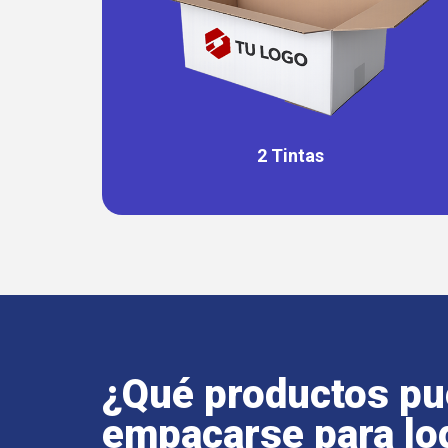
2 Tintas
¿Qué productos p
empacarse para log