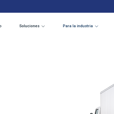
o
Soluciones
Para la industria
 para logística
as de cartón corrugado para empresas de
nes de empaque que facilitan el almacenamiento,
toda la cadena de suministro.
acterísticas de la mercancía, considerando
os logísticos. Fabricamos pedidos
a partir de