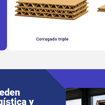
Corrugado triple
ueden
ística y