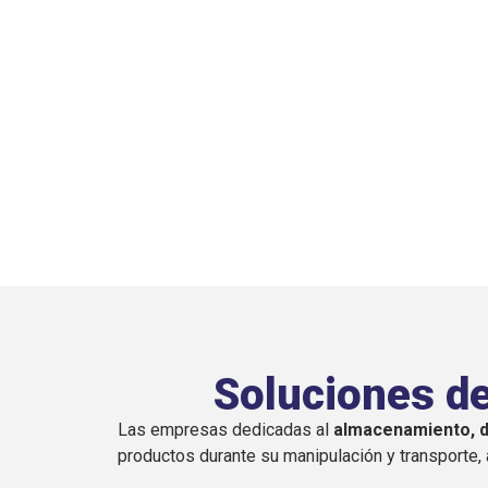
2,000 piezas
, ofreciendo soluciones personali
logísticos, empresas de manufactura y compañí
productos en Saltillo, Ramos Arizpe, Arteaga y D
Soluciones de
Las empresas dedicadas al
almacenamiento, di
productos durante su manipulación y transporte, 